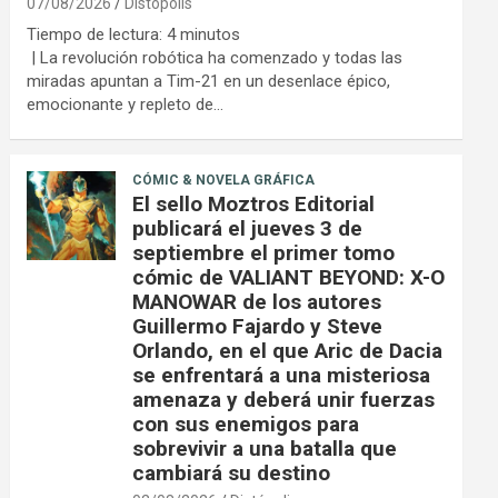
07/08/2026
Distópolis
Tiempo de lectura:
4
minutos
| La revolución robótica ha comenzado y todas las
miradas apuntan a Tim-21 en un desenlace épico,
emocionante y repleto de…
CÓMIC & NOVELA GRÁFICA
El sello Moztros Editorial
publicará el jueves 3 de
septiembre el primer tomo
cómic de VALIANT BEYOND: X-O
MANOWAR de los autores
Guillermo Fajardo y Steve
Orlando, en el que Aric de Dacia
se enfrentará a una misteriosa
amenaza y deberá unir fuerzas
con sus enemigos para
sobrevivir a una batalla que
cambiará su destino