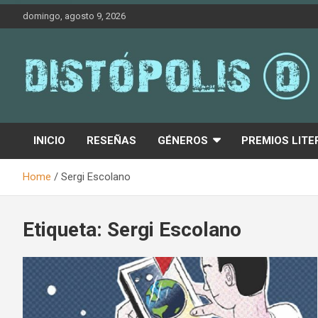
Skip
domingo, agosto 9, 2026
to
content
Novedades & Reseñas Sobre Literatura Fantástica
Distópolis
INICIO
RESEÑAS
GÉNEROS
PREMIOS LITE
Home
Sergi Escolano
Etiqueta:
Sergi Escolano