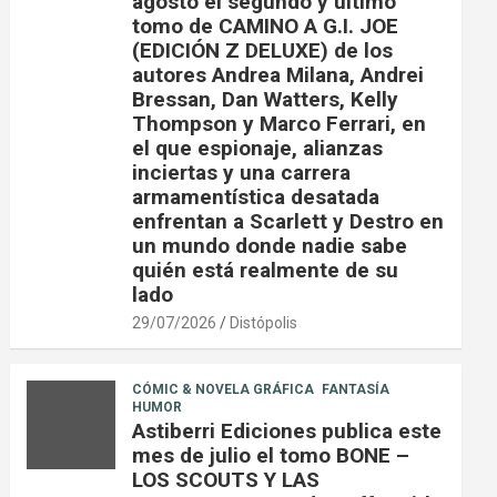
agosto el segundo y último
tomo de CAMINO A G.I. JOE
(EDICIÓN Z DELUXE) de los
autores Andrea Milana, Andrei
Bressan, Dan Watters, Kelly
Thompson y Marco Ferrari, en
el que espionaje, alianzas
inciertas y una carrera
armamentística desatada
enfrentan a Scarlett y Destro en
un mundo donde nadie sabe
quién está realmente de su
lado
29/07/2026
Distópolis
CÓMIC & NOVELA GRÁFICA
FANTASÍA
HUMOR
Astiberri Ediciones publica este
mes de julio el tomo BONE –
LOS SCOUTS Y LAS