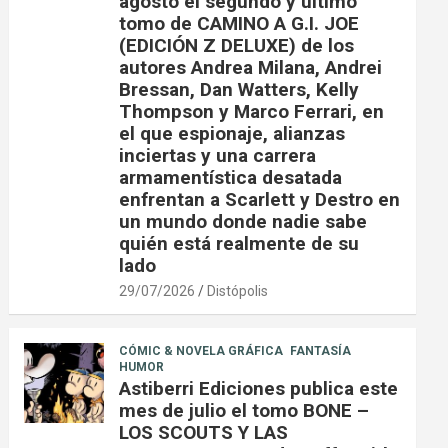
agosto el segundo y último
tomo de CAMINO A G.I. JOE
(EDICIÓN Z DELUXE) de los
autores Andrea Milana, Andrei
Bressan, Dan Watters, Kelly
Thompson y Marco Ferrari, en
el que espionaje, alianzas
inciertas y una carrera
armamentística desatada
enfrentan a Scarlett y Destro en
un mundo donde nadie sabe
quién está realmente de su
lado
29/07/2026
Distópolis
CÓMIC & NOVELA GRÁFICA
FANTASÍA
HUMOR
Astiberri Ediciones publica este
mes de julio el tomo BONE –
LOS SCOUTS Y LAS