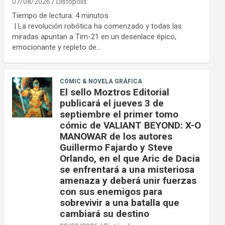
07/08/2026
Distópolis
Tiempo de lectura:
4
minutos
| La revolución robótica ha comenzado y todas las
miradas apuntan a Tim-21 en un desenlace épico,
emocionante y repleto de…
CÓMIC & NOVELA GRÁFICA
El sello Moztros Editorial
publicará el jueves 3 de
septiembre el primer tomo
cómic de VALIANT BEYOND: X-O
MANOWAR de los autores
Guillermo Fajardo y Steve
Orlando, en el que Aric de Dacia
se enfrentará a una misteriosa
amenaza y deberá unir fuerzas
con sus enemigos para
sobrevivir a una batalla que
cambiará su destino