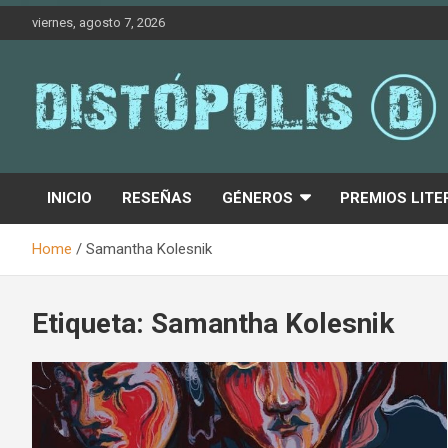
Skip
viernes, agosto 7, 2026
to
content
Novedades & Reseñas Sobre Literatura Fantástica
Distópolis
INICIO
RESEÑAS
GÉNEROS
PREMIOS LITE
Home
Samantha Kolesnik
Etiqueta:
Samantha Kolesnik