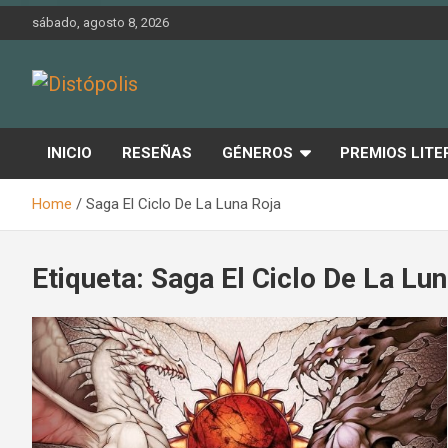
Skip
sábado, agosto 8, 2026
to
content
Novedades & Reseñas Sobre Literatura Fantástica
Distópolis
INICIO
RESEÑAS
GÉNEROS
PREMIOS LITE
Home
Saga El Ciclo De La Luna Roja
Etiqueta:
Saga El Ciclo De La Lu