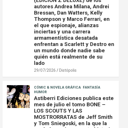
(EDICIÓN Z DELUXE) de los
autores Andrea Milana, Andrei
Bressan, Dan Watters, Kelly
Thompson y Marco Ferrari, en
el que espionaje, alianzas
inciertas y una carrera
armamentística desatada
enfrentan a Scarlett y Destro en
un mundo donde nadie sabe
quién está realmente de su
lado
29/07/2026
Distópolis
CÓMIC & NOVELA GRÁFICA
FANTASÍA
HUMOR
Astiberri Ediciones publica este
mes de julio el tomo BONE –
LOS SCOUTS Y LAS
MOSTRORRATAS de Jeff Smith
y Tom Sniegoski, en la que la