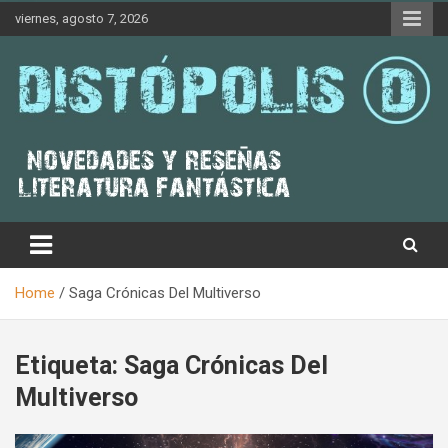
Skip
viernes, agosto 7, 2026
to
content
Novedades & Reseñas Sobre Literatura Fantástica
Distópolis
Home
Saga Crónicas Del Multiverso
Etiqueta:
Saga Crónicas Del
Multiverso