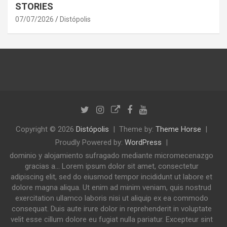
STORIES
07/07/2026
Distópolis
Copyright © 2026
Distópolis
Theme by:
Theme Horse
Proudly Powered by:
WordPress
dominio y alojamiento sufragado mediante micromecenazgo
gracias a... Lorem ipsum dolor sit amet, consectetur
adipiscing elit, sed do eiusmod tempor incididunt ut labore et
dolore magna aliqua. Ut enim ad minim veniam, quis nostrud
exercitation ullamco laboris nisi ut aliquip ex ea commodo
consequat. Duis aute irure dolor in reprehenderit in voluptate
velit esse cillum dolore eu fugiat nulla pariatur. Excepteur sint