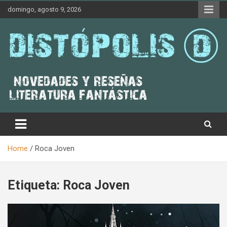
Skip
domingo, agosto 9, 2026
to
content
Novedades & Reseñas Sobre Literatura Fantástica
Distópolis
Home
Roca Joven
Etiqueta:
Roca Joven