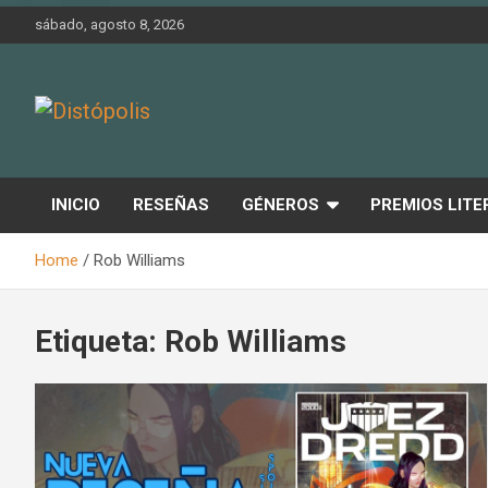
Skip
sábado, agosto 8, 2026
to
content
Novedades & Reseñas Sobre Literatura Fantástica
Distópolis
INICIO
RESEÑAS
GÉNEROS
PREMIOS LITE
Home
Rob Williams
Etiqueta:
Rob Williams