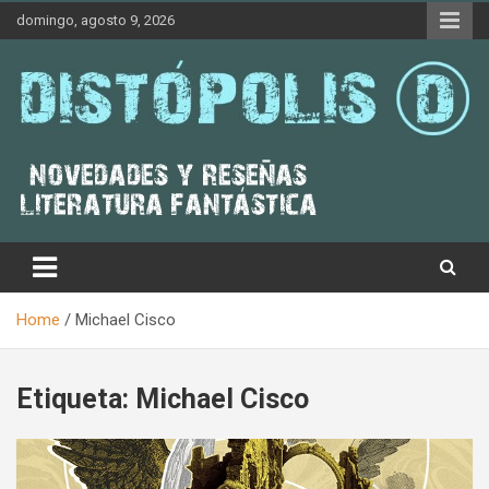
Skip
domingo, agosto 9, 2026
to
content
Novedades & Reseñas Sobre Literatura Fantástica
Distópolis
Home
Michael Cisco
Etiqueta:
Michael Cisco