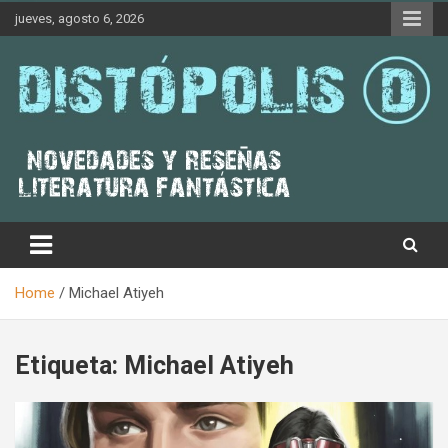
Skip
jueves, agosto 6, 2026
to
content
Novedades & Reseñas Sobre Literatura Fantástica
Distópolis
Home
Michael Atiyeh
Etiqueta:
Michael Atiyeh