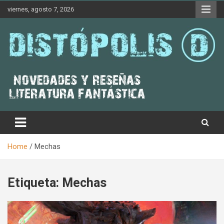
Skip
viernes, agosto 7, 2026
to
content
Novedades & Reseñas Sobre Literatura Fantástica
Distópolis
Home
Mechas
Etiqueta:
Mechas