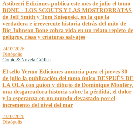
Astiberri Ediciones publica este mes de julio el tomo
BONE – LOS SCOUTS Y LAS MOSTRORRATAS
de Jeff Smith y Tom Sniegoski, en la que la
verdadera e irreverente historia detrás del mito de
Big Johnson Bone cobra vida en un relato repleto de
peligros, risas y criaturas salvajes
24/07/2026
Distópolis
Cómic & Novela Gráfica
El sello Yermo Ediciones anuncia para el jueves 30
de julio la publicación del tomo único DESPUÉS DE
LA OLA con guion y dibujo de Dominique Monféry,
una desgarradora historia sobre la pérdida, el dolor
y la esperanza en un mundo devastado por el
incremento del nivel del mar
23/07/2026
Distópolis