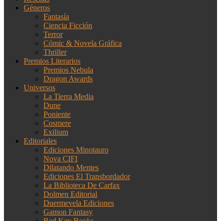
Géneros
Fantasía
Ciencia Ficción
Terror
Cómic & Novela Gráfica
Thriller
Premios Literarios
Premios Nebula
Dragon Awards
Universos
La Tierra Media
Dune
Poniente
Cosmere
Exilium
Editoriales
Ediciones Minotauro
Nova CIFI
Dilatando Mentes
Ediciones El Transbordador
La Biblioteca De Carfax
Dolmen Editorial
Duermevela Ediciones
Gamon Fantasy
Red Key Books