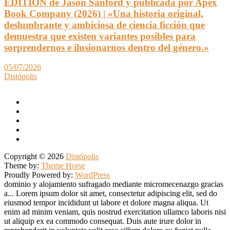
EDITION de Jason Sanford y publicada por Apex
Book Company (2026) | «Una historia original,
deslumbrante y ambiciosa de ciencia ficción que
demuestra que existen variantes posibles para
sorprendernos e ilusionarnos dentro del género.»
05/07/2026
Distópolis
Copyright © 2026
Distópolis
Theme by:
Theme Horse
Proudly Powered by:
WordPress
dominio y alojamiento sufragado mediante micromecenazgo gracias
a... Lorem ipsum dolor sit amet, consectetur adipiscing elit, sed do
eiusmod tempor incididunt ut labore et dolore magna aliqua. Ut
enim ad minim veniam, quis nostrud exercitation ullamco laboris nisi
ut aliquip ex ea commodo consequat. Duis aute irure dolor in