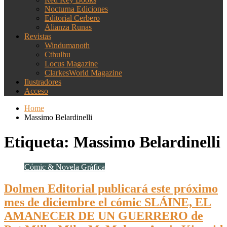
Nocturna Ediciones
Editorial Cerbero
Alianza Runas
Revistas
Windumanoth
Cthulhu
Locus Magazine
ClarkesWorld Magazine
Ilustradores
Acceso
Home
Massimo Belardinelli
Etiqueta:
Massimo Belardinelli
Cómic & Novela Gráfica
Dolmen Editorial publicará este próximo
mes de diciembre el cómic SLÁINE, EL
AMANECER DE UN GUERRERO de