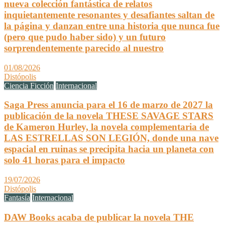
nueva colección fantástica de relatos
inquietantemente resonantes y desafiantes saltan de
la página y danzan entre una historia que nunca fue
(pero que pudo haber sido) y un futuro
sorprendentemente parecido al nuestro
01/08/2026
Distópolis
Ciencia Ficción
Internacional
Saga Press anuncia para el 16 de marzo de 2027 la
publicación de la novela THESE SAVAGE STARS
de Kameron Hurley, la novela complementaria de
LAS ESTRELLAS SON LEGIÓN, donde una nave
espacial en ruinas se precipita hacia un planeta con
solo 41 horas para el impacto
19/07/2026
Distópolis
Fantasía
Internacional
DAW Books acaba de publicar la novela THE