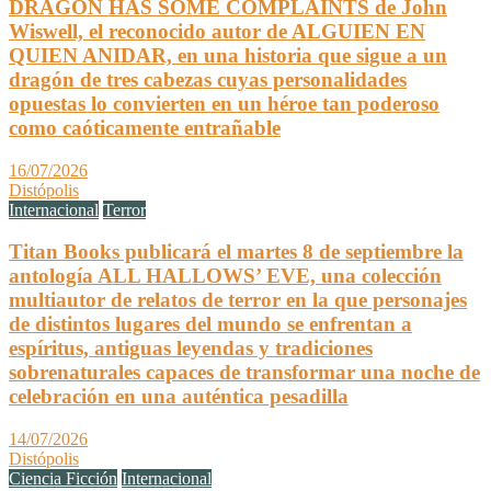
DRAGON HAS SOME COMPLAINTS de John
Wiswell, el reconocido autor de ALGUIEN EN
QUIEN ANIDAR, en una historia que sigue a un
dragón de tres cabezas cuyas personalidades
opuestas lo convierten en un héroe tan poderoso
como caóticamente entrañable
16/07/2026
Distópolis
Internacional
Terror
Titan Books publicará el martes 8 de septiembre la
antología ALL HALLOWS’ EVE, una colección
multiautor de relatos de terror en la que personajes
de distintos lugares del mundo se enfrentan a
espíritus, antiguas leyendas y tradiciones
sobrenaturales capaces de transformar una noche de
celebración en una auténtica pesadilla
14/07/2026
Distópolis
Ciencia Ficción
Internacional