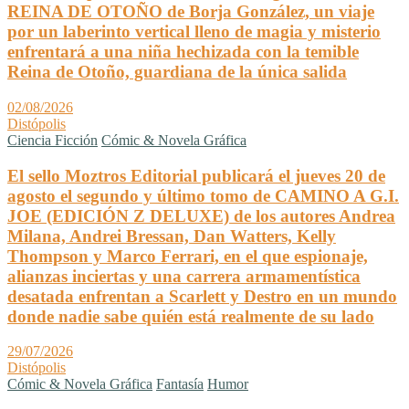
REINA DE OTOÑO de Borja González, un viaje
por un laberinto vertical lleno de magia y misterio
enfrentará a una niña hechizada con la temible
Reina de Otoño, guardiana de la única salida
02/08/2026
Distópolis
Ciencia Ficción
Cómic & Novela Gráfica
El sello Moztros Editorial publicará el jueves 20 de
agosto el segundo y último tomo de CAMINO A G.I.
JOE (EDICIÓN Z DELUXE) de los autores Andrea
Milana, Andrei Bressan, Dan Watters, Kelly
Thompson y Marco Ferrari, en el que espionaje,
alianzas inciertas y una carrera armamentística
desatada enfrentan a Scarlett y Destro en un mundo
donde nadie sabe quién está realmente de su lado
29/07/2026
Distópolis
Cómic & Novela Gráfica
Fantasía
Humor