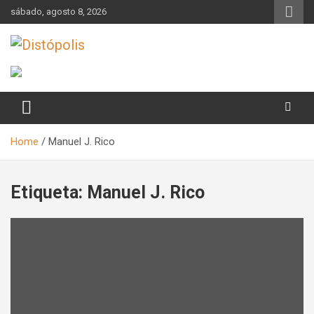
Skip
sábado, agosto 8, 2026
to
content
Novedades & Reseñas Sobre Literatura Fantástica
Distópolis
Home
Manuel J. Rico
Etiqueta:
Manuel J. Rico