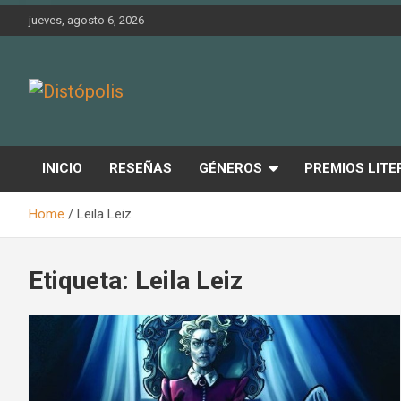
Skip
jueves, agosto 6, 2026
to
content
Novedades & Reseñas Sobre Literatura Fantástica
Distópolis
INICIO
RESEÑAS
GÉNEROS
PREMIOS LITE
Home
Leila Leiz
Etiqueta:
Leila Leiz