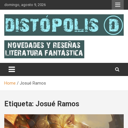
Skip
domingo, agosto 9, 2026
to
content
Novedades & Reseñas Sobre Literatura Fantástica
Distópolis
Home
Josué Ramos
Etiqueta:
Josué Ramos