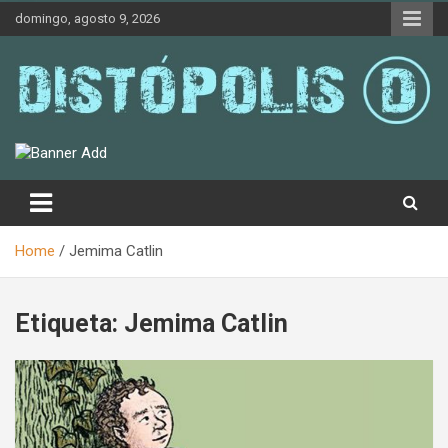
Skip
domingo, agosto 9, 2026
to
content
Novedades & Reseñas Sobre Literatura Fantástica
Distópolis
Home
Jemima Catlin
Etiqueta:
Jemima Catlin