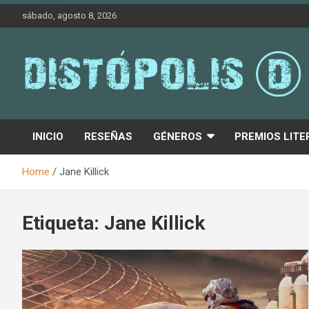
Skip
sábado, agosto 8, 2026
to
content
Novedades & Reseñas Sobre Literatura Fantástica
Distópolis
INICIO
RESEÑAS
GÉNEROS
PREMIOS LITE
Home
Jane Killick
Etiqueta:
Jane Killick