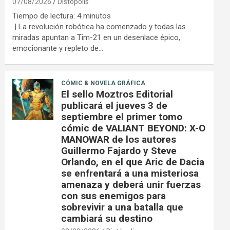
07/08/2026
Distópolis
Tiempo de lectura:
4
minutos
| La revolución robótica ha comenzado y todas las
miradas apuntan a Tim-21 en un desenlace épico,
emocionante y repleto de…
CÓMIC & NOVELA GRÁFICA
El sello Moztros Editorial
publicará el jueves 3 de
septiembre el primer tomo
cómic de VALIANT BEYOND: X-O
MANOWAR de los autores
Guillermo Fajardo y Steve
Orlando, en el que Aric de Dacia
se enfrentará a una misteriosa
amenaza y deberá unir fuerzas
con sus enemigos para
sobrevivir a una batalla que
cambiará su destino