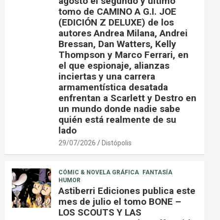
agosto el segundo y último
tomo de CAMINO A G.I. JOE
(EDICIÓN Z DELUXE) de los
autores Andrea Milana, Andrei
Bressan, Dan Watters, Kelly
Thompson y Marco Ferrari, en
el que espionaje, alianzas
inciertas y una carrera
armamentística desatada
enfrentan a Scarlett y Destro en
un mundo donde nadie sabe
quién está realmente de su
lado
29/07/2026
Distópolis
CÓMIC & NOVELA GRÁFICA
FANTASÍA
HUMOR
Astiberri Ediciones publica este
mes de julio el tomo BONE –
LOS SCOUTS Y LAS