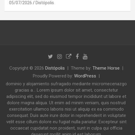
05/07/2026
Distópolis
Copyright © 2026
Distópolis
Theme by:
Theme Horse
Proudly Powered by:
WordPress
dominio y alojamiento sufragado mediante micromecenazgo
gracias a... Lorem ipsum dolor sit amet, consectetur
adipiscing elit, sed do eiusmod tempor incididunt ut labore et
dolore magna aliqua. Ut enim ad minim veniam, quis nostrud
exercitation ullamco laboris nisi ut aliquip ex ea commodo
consequat. Duis aute irure dolor in reprehenderit in voluptate
velit esse cillum dolore eu fugiat nulla pariatur. Excepteur sint
occaecat cupidatat non proident, sunt in culpa qui officia
deserunt mollit anim id est laborum.