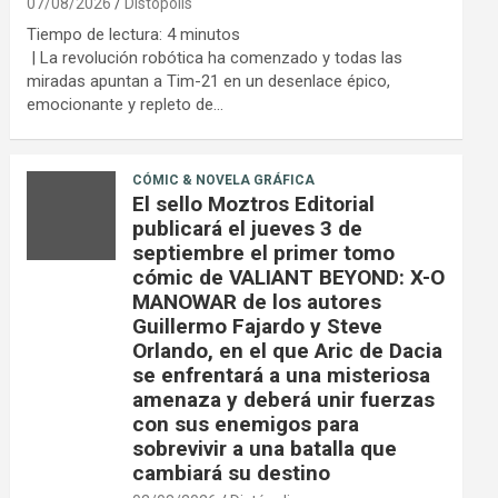
07/08/2026
Distópolis
Tiempo de lectura:
4
minutos
| La revolución robótica ha comenzado y todas las
miradas apuntan a Tim-21 en un desenlace épico,
emocionante y repleto de…
CÓMIC & NOVELA GRÁFICA
El sello Moztros Editorial
publicará el jueves 3 de
septiembre el primer tomo
cómic de VALIANT BEYOND: X-O
MANOWAR de los autores
Guillermo Fajardo y Steve
Orlando, en el que Aric de Dacia
se enfrentará a una misteriosa
amenaza y deberá unir fuerzas
con sus enemigos para
sobrevivir a una batalla que
cambiará su destino