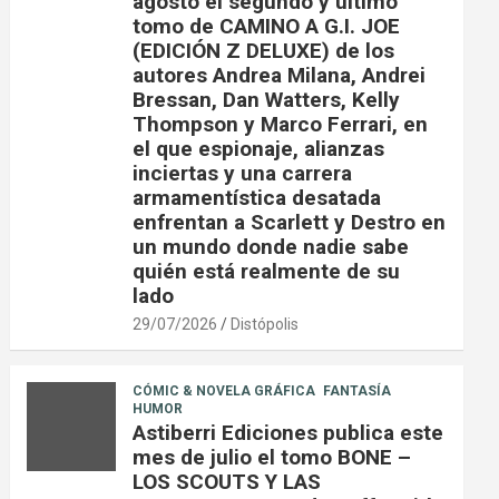
agosto el segundo y último
tomo de CAMINO A G.I. JOE
(EDICIÓN Z DELUXE) de los
autores Andrea Milana, Andrei
Bressan, Dan Watters, Kelly
Thompson y Marco Ferrari, en
el que espionaje, alianzas
inciertas y una carrera
armamentística desatada
enfrentan a Scarlett y Destro en
un mundo donde nadie sabe
quién está realmente de su
lado
29/07/2026
Distópolis
CÓMIC & NOVELA GRÁFICA
FANTASÍA
HUMOR
Astiberri Ediciones publica este
mes de julio el tomo BONE –
LOS SCOUTS Y LAS