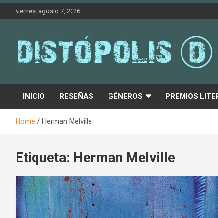
Skip
viernes, agosto 7, 2026
to
content
Novedades & Reseñas Sobre Literatura Fantástica
Distópolis
INICIO
RESEÑAS
GÉNEROS
PREMIOS LITE
Home
Herman Melville
Etiqueta:
Herman Melville