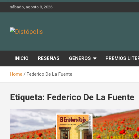
Skip
sábado, agosto 8, 2026
to
content
Novedades & Reseñas Sobre Literatura Fantástica
Distópolis
INICIO
RESEÑAS
GÉNEROS
PREMIOS LITE
Home
Federico De La Fuente
Etiqueta:
Federico De La Fuente