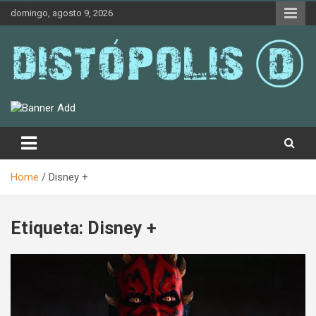
Skip
domingo, agosto 9, 2026
to
content
Novedades & Reseñas Sobre Literatura Fantástica
Distópolis
Home
Disney +
Etiqueta:
Disney +