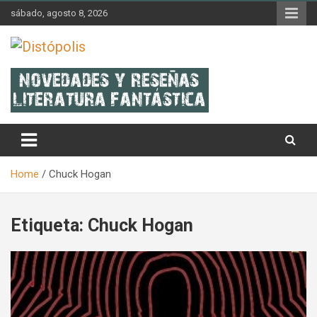
Skip
sábado, agosto 8, 2026
to
content
Novedades & Reseñas Sobre Literatura Fantástica
Distópolis
Home
Chuck Hogan
Etiqueta:
Chuck Hogan