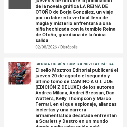
jueves 8 de octubre la publicación
de la novela gráfica LA REINA DE
OTOÑO de Borja González, un viaje
por un laberinto vertical lleno de
magia y misterio enfrentará a una
niña hechizada con la temible Reina
de Otoño, guardiana de la única
salida
02/08/2026
Distópolis
CIENCIA FICCIÓN
CÓMIC & NOVELA GRÁFICA
El sello Moztros Editorial publicará el
jueves 20 de agosto el segundo y
último tomo de CAMINO A G.I. JOE
(EDICIÓN Z DELUXE) de los autores
Andrea Milana, Andrei Bressan, Dan
Watters, Kelly Thompson y Marco
Ferrari, en el que espionaje, alianzas
inciertas y una carrera
armamentística desatada enfrentan
a Scarlett y Destro en un mundo
donde nadie sabe quién está