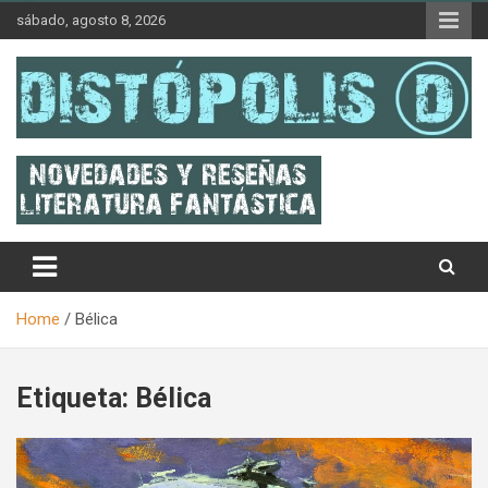
Skip
sábado, agosto 8, 2026
to
content
Novedades & Reseñas Sobre Literatura Fantástica
Distópolis
Home
Bélica
Etiqueta:
Bélica