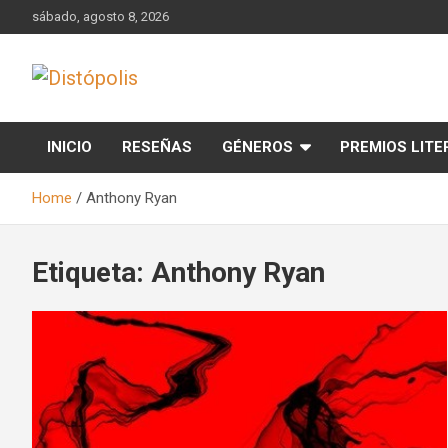
Skip
sábado, agosto 8, 2026
to
content
Novedades & Reseñas Sobre Literatura Fantástica
Distópolis
INICIO
RESEÑAS
GÉNEROS
PREMIOS LITE
Home
Anthony Ryan
Etiqueta:
Anthony Ryan