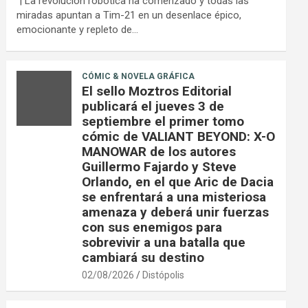
| La revolución robótica ha comenzado y todas las
miradas apuntan a Tim-21 en un desenlace épico,
emocionante y repleto de…
CÓMIC & NOVELA GRÁFICA
El sello Moztros Editorial
publicará el jueves 3 de
septiembre el primer tomo
cómic de VALIANT BEYOND: X-O
MANOWAR de los autores
Guillermo Fajardo y Steve
Orlando, en el que Aric de Dacia
se enfrentará a una misteriosa
amenaza y deberá unir fuerzas
con sus enemigos para
sobrevivir a una batalla que
cambiará su destino
02/08/2026
Distópolis