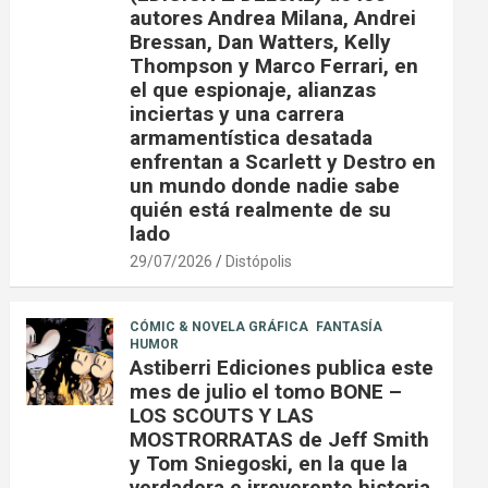
autores Andrea Milana, Andrei
Bressan, Dan Watters, Kelly
Thompson y Marco Ferrari, en
el que espionaje, alianzas
inciertas y una carrera
armamentística desatada
enfrentan a Scarlett y Destro en
un mundo donde nadie sabe
quién está realmente de su
lado
29/07/2026
Distópolis
CÓMIC & NOVELA GRÁFICA
FANTASÍA
HUMOR
Astiberri Ediciones publica este
mes de julio el tomo BONE –
LOS SCOUTS Y LAS
MOSTRORRATAS de Jeff Smith
y Tom Sniegoski, en la que la
verdadera e irreverente historia