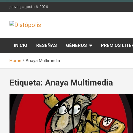
Skip
jueves, agosto 6, 2026
to
content
Novedades & Reseñas Sobre Literatura Fantástica
Distópolis
INICIO
RESEÑAS
GÉNEROS
PREMIOS LITE
Home
Anaya Multimedia
Etiqueta:
Anaya Multimedia