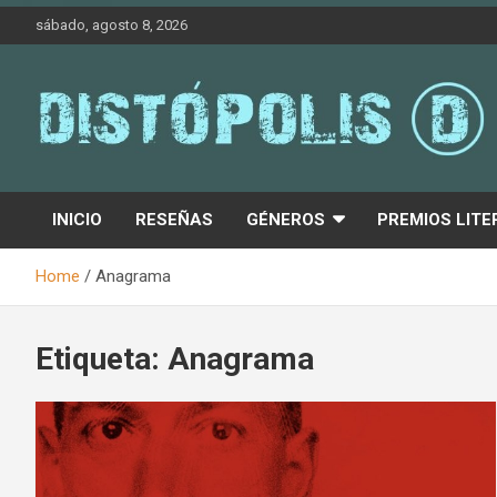
Skip
sábado, agosto 8, 2026
to
content
Novedades & Reseñas Sobre Literatura Fantástica
Distópolis
INICIO
RESEÑAS
GÉNEROS
PREMIOS LITE
Home
Anagrama
Etiqueta:
Anagrama