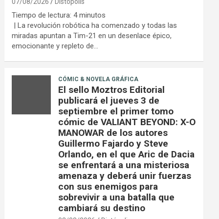
07/08/2026
Distópolis
Tiempo de lectura:
4
minutos
| La revolución robótica ha comenzado y todas las
miradas apuntan a Tim-21 en un desenlace épico,
emocionante y repleto de…
CÓMIC & NOVELA GRÁFICA
El sello Moztros Editorial
publicará el jueves 3 de
septiembre el primer tomo
cómic de VALIANT BEYOND: X-O
MANOWAR de los autores
Guillermo Fajardo y Steve
Orlando, en el que Aric de Dacia
se enfrentará a una misteriosa
amenaza y deberá unir fuerzas
con sus enemigos para
sobrevivir a una batalla que
cambiará su destino