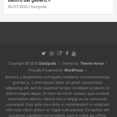
dentro del género.»
05/07/2026
Distópolis
Copyright © 2026
Distópolis
Theme by:
Theme Horse
Proudly Powered by:
WordPress
dominio y alojamiento sufragado mediante micromecenazgo
gracias a... Lorem ipsum dolor sit amet, consectetur
adipiscing elit, sed do eiusmod tempor incididunt ut labore et
dolore magna aliqua. Ut enim ad minim veniam, quis nostrud
exercitation ullamco laboris nisi ut aliquip ex ea commodo
consequat. Duis aute irure dolor in reprehenderit in voluptate
velit esse cillum dolore eu fugiat nulla pariatur. Excepteur sint
occaecat cupidatat non proident, sunt in culpa qui officia