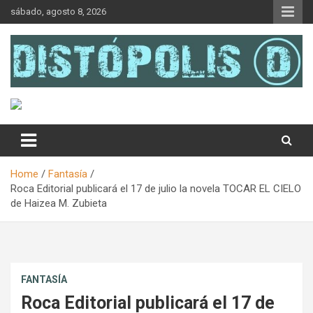
Skip
sábado, agosto 8, 2026
to
content
Novedades & Reseñas Sobre Literatura Fantástica
Distópolis
Home
Fantasía
Roca Editorial publicará el 17 de julio la novela TOCAR EL CIELO
de Haizea M. Zubieta
FANTASÍA
Roca Editorial publicará el 17 de