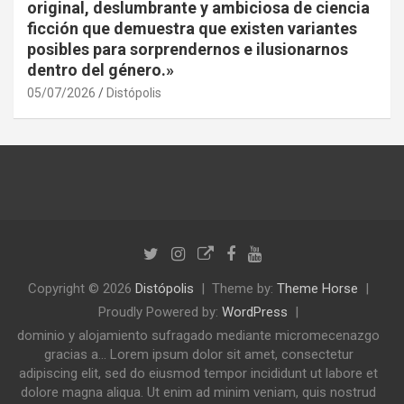
original, deslumbrante y ambiciosa de ciencia
ficción que demuestra que existen variantes
posibles para sorprendernos e ilusionarnos
dentro del género.»
05/07/2026
Distópolis
Copyright © 2026
Distópolis
Theme by:
Theme Horse
Proudly Powered by:
WordPress
dominio y alojamiento sufragado mediante micromecenazgo
gracias a... Lorem ipsum dolor sit amet, consectetur
adipiscing elit, sed do eiusmod tempor incididunt ut labore et
dolore magna aliqua. Ut enim ad minim veniam, quis nostrud