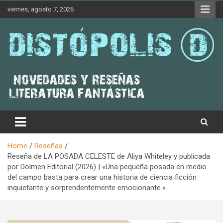
Skip
viernes, agosto 7, 2026
to
content
Novedades & Reseñas Sobre Literatura Fantástica
Distópolis
Home
Reseñas
Reseña de LA POSADA CELESTE de Aliya Whiteley y publicada
por Dolmen Editorial (2026) | «Una pequeña posada en medio
del campo basta para crear una historia de ciencia ficción
inquietante y sorprendentemente emocionante.»