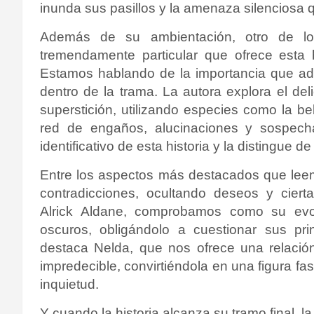
inunda sus pasillos y la amenaza silenciosa
Además de su ambientación, otro de lo
tremendamente particular que ofrece esta 
Estamos hablando de la importancia que adq
dentro de la trama. La autora explora el del
superstición, utilizando especies como la be
red de engaños, alucinaciones y sospech
identificativo de esta historia y la distingue 
Entre los aspectos más destacados que leem
contradicciones, ocultando deseos y ciert
Alrick Aldane, comprobamos como su evo
oscuros, obligándolo a cuestionar sus pri
destaca Nelda, que nos ofrece una relació
impredecible, convirtiéndola en una figura f
inquietud.
Y cuando la historia alcanza su tramo final