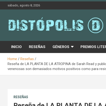
Skip
sábado, agosto 8, 2026
to
content
Novedades & Reseñas Sobre Literatura Fantástica
Distópolis
INICIO
RESEÑAS
GÉNEROS
PREMIOS LITE
Home
Reseñas
Reseña de LA PLANTA DE LA ATROPINA de Sarah Read y publicada
venenosas son demasiados motivos positivos como para resist
RESEÑAS
Reseña de LA PLANTA DE LA 