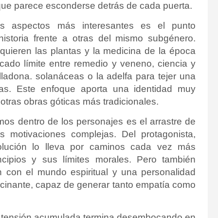
 que parece esconderse detrás de cada puerta.
s aspectos más interesantes es el punto
historia frente a otras del mismo subgénero.
uieren las plantas y la medicina de la época
icado límite entre remedio y veneno, ciencia y
lladona. solanáceas o la adelfa para tejer una
as. Este enfoque aporta una identidad muy
de otras obras góticas más tradicionales.
os dentro de los personajes es el arrastre de
as motivaciones complejas. Del protagonista,
lución lo lleva por caminos cada vez más
ncipios y sus límites morales. Pero también
n con el mundo espiritual y una personalidad
ascinante, capaz de generar tanto empatía como
, la tensión acumulada termina desembocando en