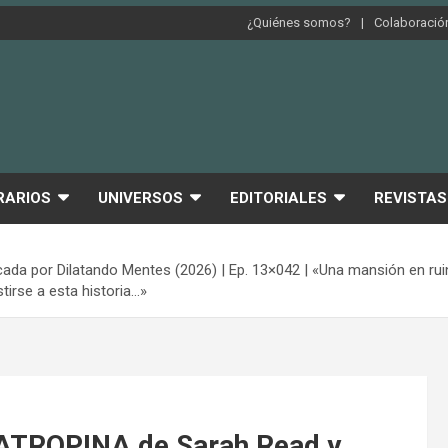
¿Quiénes somos?
Colaboración
RARIOS
UNIVERSOS
EDITORIALES
REVISTAS
 por Dilatando Mentes (2026) | Ep. 13×042 | «Una mansión en ruina
irse a esta historia…»
ATROPINA de Sarah Read y