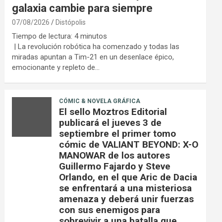
galaxia cambie para siempre
07/08/2026
Distópolis
Tiempo de lectura:
4
minutos
| La revolución robótica ha comenzado y todas las
miradas apuntan a Tim-21 en un desenlace épico,
emocionante y repleto de…
CÓMIC & NOVELA GRÁFICA
El sello Moztros Editorial
publicará el jueves 3 de
septiembre el primer tomo
cómic de VALIANT BEYOND: X-O
MANOWAR de los autores
Guillermo Fajardo y Steve
Orlando, en el que Aric de Dacia
se enfrentará a una misteriosa
amenaza y deberá unir fuerzas
con sus enemigos para
sobrevivir a una batalla que