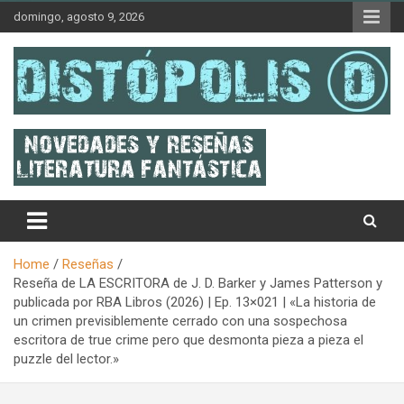
Skip
domingo, agosto 9, 2026
to
content
Novedades & Reseñas Sobre Literatura Fantástica
Distópolis
Home
Reseñas
Reseña de LA ESCRITORA de J. D. Barker y James Patterson y
publicada por RBA Libros (2026) | Ep. 13×021 | «La historia de
un crimen previsiblemente cerrado con una sospechosa
escritora de true crime pero que desmonta pieza a pieza el
puzzle del lector.»