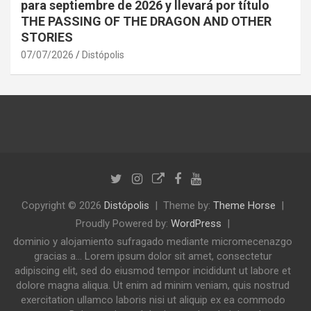
para septiembre de 2026 y llevará por título
THE PASSING OF THE DRAGON AND OTHER
STORIES
07/07/2026
Distópolis
Copyright © 2026
Distópolis
Theme by:
Theme Horse
Proudly Powered by:
WordPress
dominio y alojamiento sufragado mediante micromecenazgo
gracias a... Lorem ipsum dolor sit amet, consectetur
adipiscing elit, sed do eiusmod tempor incididunt ut labore et
dolore magna aliqua. Ut enim ad minim veniam, quis nostrud
exercitation ullamco laboris nisi ut aliquip ex ea commodo