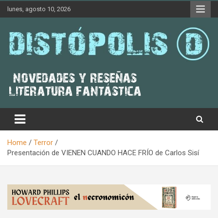
Skip
lunes, agosto 10, 2026
to
content
Novedades & Reseñas Sobre Literatura Fantástica
Distópolis
Home
Terror
Presentación de VIENEN CUANDO HACE FRÍO de Carlos Sisí