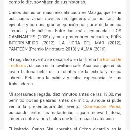
como le dije, soy virgen de sus historias.
Carlos Sisí es un madrileño afincado en Málaga, que tiene
publicadas varias novelas multigénero, algo no fácil de
ejecutar, y con una gran aceptación por parte de la crítica
literaria y de público. Entre las más destacadas, LOS
CAMINANTES (2009) y sus posteriores secuelas, EDÉN
INTERRUMPIDO (2012), LA HORA DEL MAR (2012),
PANTEÓN (Premio Minotauro 2013) y ALMA (2016).
El magnífico evento se desarrolló en la librería
La Botica De
Lectores
, ubicada en la sevillana calle Asunción, que en su
joven historia bebe de la fuentes de la extinta y mítica
Librería Beta, con la calidez y sabia experiencia de sus
trabajadores.
Mi apresurada llegada, diez minutos antes de las 18:00, me
permitió pocas palabras antes del inicio, aunque sí pude
ver a la presentadora del evento,
Concepción Perea
,
buscando entre las estanterías alguna nueva historia,
inmersa entre varios títulos que le llamaban la atención.
El invitado, Carlos Sisí, apuraba el último cigarrillo en la