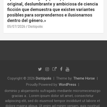
original, deslumbrante y ambiciosa de ciencia
ficción que demuestra que existen variantes
posibles para sorprendernos e ilusionarnos
dentro del género.»
05/07/2026
Distópolis
Copyright © 2026
Distópolis
Theme by:
Theme Horse
Proudly Powered by:
WordPress
dominio y alojamiento sufragado mediante micromecenazgo
gracias a... Lorem ipsum dolor sit amet, consectetur
adipiscing elit, sed do eiusmod tempor incididunt ut labore et
dolore magna aliqua. Ut enim ad minim veniam, quis nostrud