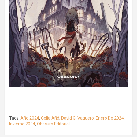
Tags:
Año 2024
,
Celia Añó
,
David G. Vaquero
,
Enero De 2024
,
Invierno 2024
,
Obscura Editorial