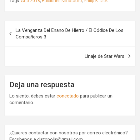
Tags:
Año 2018
,
Ediciones Minotauro
,
Philip K. Dick
Navegación
La Venganza Del Enano De Hierro / El Códice De Los
de
Compañeros 3
entradas
Linaje de Star Wars
Deja una respuesta
Lo siento, debes estar
conectado
para publicar un
comentario.
¿Quieres contactar con nosotros por correo electrónico?
Escríbenos a distopolis@gmail.com