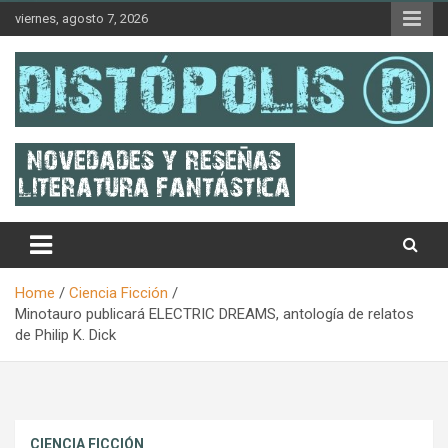
Skip
viernes, agosto 7, 2026
to
content
Novedades & Reseñas Sobre Literatura Fantástica
Distópolis
Home
Ciencia Ficción
Minotauro publicará ELECTRIC DREAMS, antología de relatos
de Philip K. Dick
CIENCIA FICCIÓN