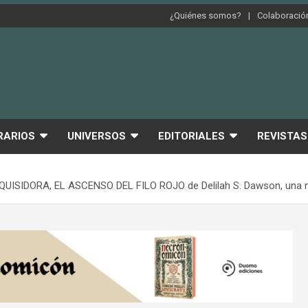
¿Quiénes somos?
Colaboración
RARIOS
UNIVERSOS
EDITORIALES
REVISTAS
a INQUISIDORA, EL ASCENSO DEL FILO ROJO de Delilah S. Dawson, una 