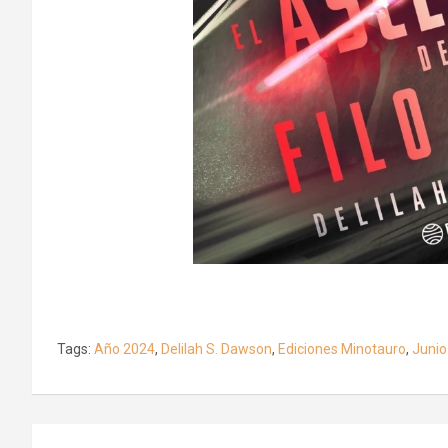
Tags:
Año 2024
,
Delilah S. Dawson
,
Ediciones Minotauro
,
Junio
Navegación