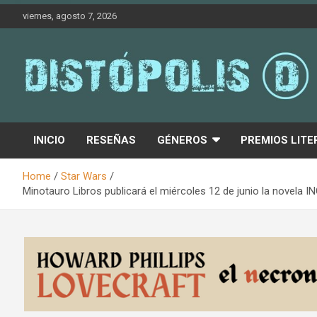
Skip
viernes, agosto 7, 2026
to
content
Novedades & Reseñas Sobre Literatura Fantástica
Distópolis
INICIO
RESEÑAS
GÉNEROS
PREMIOS LITE
Home
Star Wars
Minotauro Libros publicará el miércoles 12 de junio la novel