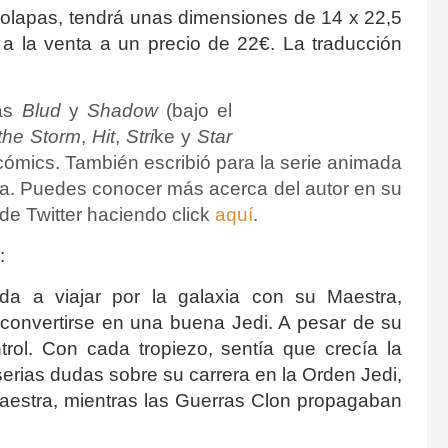
 solapas, tendrá unas dimensiones de 14 x 22,5
a la venta a un precio de 22€. La traducción
gas
Blud
y
Shadow
(bajo el
the Storm
,
Hit
,
Stri
ke y
Star
ómics. También escribió para la serie animada
lia. Puedes conocer más acerca del autor en su
 de Twitter haciendo click
aquí
.
:
da a viajar por la galaxia con su Maestra,
convertirse en una buena Jedi. A pesar de su
trol. Con cada tropiezo, sentía que crecía la
rias dudas sobre su carrera en la Orden Jedi,
aestra, mientras las Guerras Clon propagaban