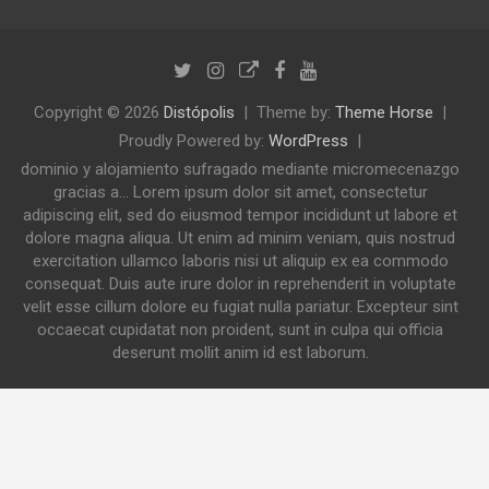
Copyright © 2026
Distópolis
Theme by:
Theme Horse
Proudly Powered by:
WordPress
dominio y alojamiento sufragado mediante micromecenazgo
gracias a... Lorem ipsum dolor sit amet, consectetur
adipiscing elit, sed do eiusmod tempor incididunt ut labore et
dolore magna aliqua. Ut enim ad minim veniam, quis nostrud
exercitation ullamco laboris nisi ut aliquip ex ea commodo
consequat. Duis aute irure dolor in reprehenderit in voluptate
velit esse cillum dolore eu fugiat nulla pariatur. Excepteur sint
occaecat cupidatat non proident, sunt in culpa qui officia
deserunt mollit anim id est laborum.