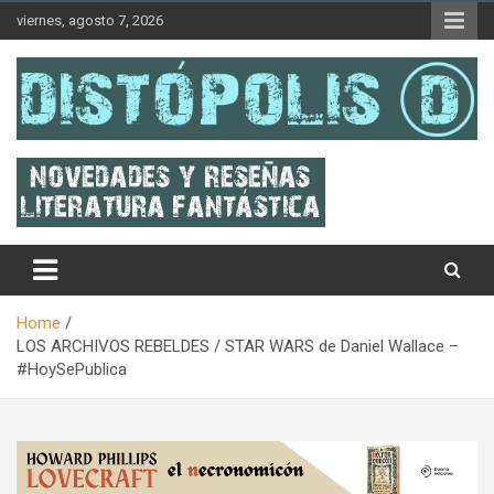
Skip
viernes, agosto 7, 2026
to
content
Novedades & Reseñas Sobre Literatura Fantástica
Distópolis
Home
LOS ARCHIVOS REBELDES / STAR WARS de Daniel Wallace –
#HoySePublica