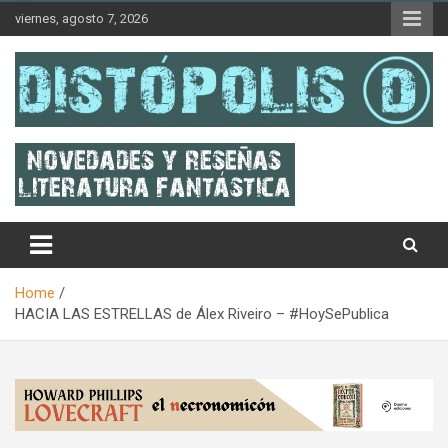
Skip
viernes, agosto 7, 2026
to
content
Novedades & Reseñas Sobre Literatura Fantástica
Distópolis
Home
HACIA LAS ESTRELLAS de Álex Riveiro – #HoySePublica