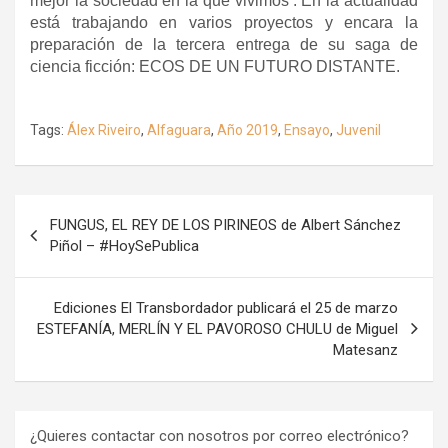
mejor la sociedad en la que vivimos’. En la actualidad
está trabajando en varios proyectos y encara la
preparación de la tercera entrega de su saga de
ciencia ficción: ECOS DE UN FUTURO DISTANTE.
Tags:
Álex Riveiro
,
Alfaguara
,
Año 2019
,
Ensayo
,
Juvenil
Navegación
FUNGUS, EL REY DE LOS PIRINEOS de Albert Sánchez
de
Piñol – #HoySePublica
entradas
Ediciones El Transbordador publicará el 25 de marzo
ESTEFANÍA, MERLÍN Y EL PAVOROSO CHULU de Miguel
Matesanz
¿Quieres contactar con nosotros por correo electrónico?