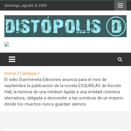
Skip
domingo, agosto 9, 2026
to
content
Novedades & Reseñas Sobre Literatura Fantástica
Distópolis
Home
Fantasía
El sello Duermevela Ediciones anuncia para el mes de
septiembre la publicación de la novela ESQUIRLAS de Kerstin
Hall, la historia de una médium ligada a una entidad cósmica
aterradora, obligada a descender a las sombras de un imperio
donde los muertos nunca guardan silencio