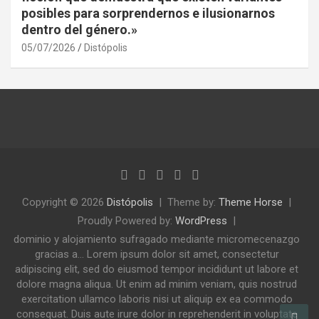
posibles para sorprendernos e ilusionarnos
dentro del género.»
05/07/2026
Distópolis
Copyright © 2026
Distópolis
Theme by:
Theme Horse
Proudly Powered by:
WordPress
dominio y alojamiento sufragado mediante micromecenazgo
gracias a... Lorem ipsum dolor sit amet, consectetur
adipiscing elit, sed do eiusmod tempor incididunt ut labore et
dolore magna aliqua. Ut enim ad minim veniam, quis nostrud
exercitation ullamco laboris nisi ut aliquip ex ea commodo
consequat. Duis aute irure dolor in reprehenderit in voluptate