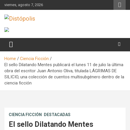
Skip
viernes, agosto 7, 2026
to
content
Novedades & Reseñas Sobre Literatura Fantástica
Distópolis
Home
Ciencia Ficción
El sello Dilatando Mentes publicará el lunes 11 de julio la última
obra del escritor Juan Antonio Oliva, titulada LÁGRIMAS DE
SILICIO, una colección de cuentos multisubgénero dentro de la
ciencia ficción
CIENCIA FICCIÓN
DESTACADAS
El sello Dilatando Mentes