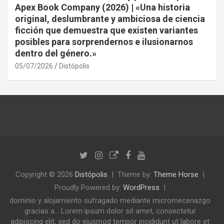
Apex Book Company (2026) | «Una historia
original, deslumbrante y ambiciosa de ciencia
ficción que demuestra que existen variantes
posibles para sorprendernos e ilusionarnos
dentro del género.»
05/07/2026
Distópolis
Copyright © 2026
Distópolis
Theme by:
Theme Horse
Proudly Powered by:
WordPress
dominio y alojamiento sufragado mediante micromecenazgo
gracias a... Lorem ipsum dolor sit amet, consectetur
adipiscing elit, sed do eiusmod tempor incididunt ut labore et