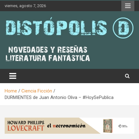
Skip
viernes, agosto 7, 2026
to
content
Novedades & Reseñas Sobre Literatura Fantástica
Distópolis
Home
Ciencia Ficción
DURMIENTES de Juan Antonio Oliva – #HoySePublica