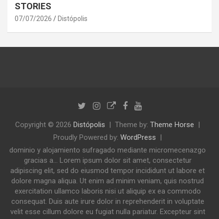
STORIES
07/07/2026
Distópolis
Copyright © 2026
Distópolis
Theme by:
Theme Horse
Proudly Powered by:
WordPress
dominio y alojamiento sufragado mediante micromecenazgo
gracias a... Lorem ipsum dolor sit amet, consectetur
adipiscing elit, sed do eiusmod tempor incididunt ut labore et
dolore magna aliqua. Ut enim ad minim veniam, quis nostrud
exercitation ullamco laboris nisi ut aliquip ex ea commodo
consequat. Duis aute irure dolor in reprehenderit in voluptate
velit esse cillum dolore eu fugiat nulla pariatur. Excepteur sint