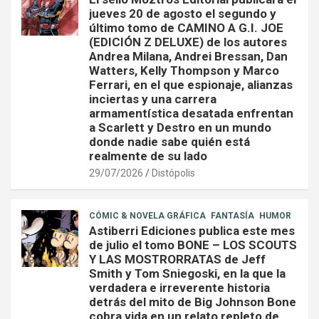
jueves 20 de agosto el segundo y
último tomo de CAMINO A G.I. JOE
(EDICIÓN Z DELUXE) de los autores
Andrea Milana, Andrei Bressan, Dan
Watters, Kelly Thompson y Marco
Ferrari, en el que espionaje, alianzas
inciertas y una carrera
armamentística desatada enfrentan
a Scarlett y Destro en un mundo
donde nadie sabe quién está
realmente de su lado
29/07/2026
Distópolis
CÓMIC & NOVELA GRÁFICA
FANTASÍA
HUMOR
Astiberri Ediciones publica este mes
de julio el tomo BONE – LOS SCOUTS
Y LAS MOSTRORRATAS de Jeff
Smith y Tom Sniegoski, en la que la
verdadera e irreverente historia
detrás del mito de Big Johnson Bone
cobra vida en un relato repleto de