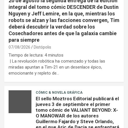
20 de agosto la segunda entrega de la edición
integral del tomo cómic DESCENDER de Dustin
Nguyen y Jeff Lemire, en la que, mientras los
robots se alzan y las facciones convergen, Tim
deberá descubrir la verdad sobre los
Cosechadores antes de que la galaxia cambie
para siempre
07/08/2026
Distópolis
Tiempo de lectura:
4
minutos
| La revolución robótica ha comenzado y todas las
miradas apuntan a Tim-21 en un desenlace épico,
emocionante y repleto de…
CÓMIC & NOVELA GRÁFICA
El sello Moztros Editorial publicará el
jueves 3 de septiembre el primer
tomo cómic de VALIANT BEYOND: X-
O MANOWAR de los autores
Guillermo Fajardo y Steve Orlando,
en el que Aric de Dacia se enfrentará