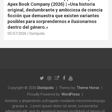
Apex Book Company (2026) | «Una historia
original, deslumbrante y ambiciosa de ciencia
ficción que demuestra que existen variantes
posibles para sorprendernos e ilusionarnos
dentro del género.»
05/07/2026
Distópolis
Copyright © 2026
Distópolis
Theme by:
Theme Horse
Proudly Powered by:
WordPress
dominio y alojamiento sufragado mediante micromecenazgo
gracias a... Lorem ipsum dolor sit amet, consectetur
adipiscing elit, sed do eiusmod tempor incididunt ut labore et