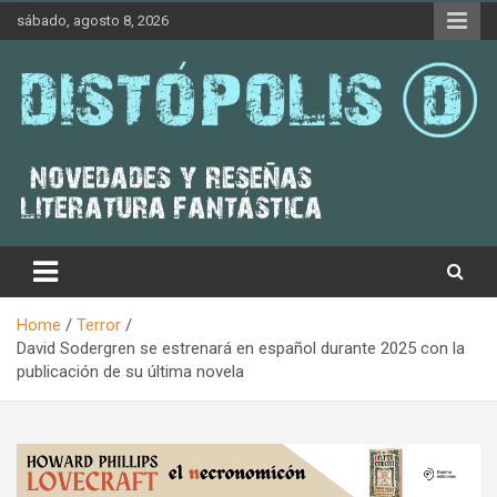
Skip
sábado, agosto 8, 2026
to
content
Novedades & Reseñas Sobre Literatura Fantástica
Distópolis
Home
Terror
David Sodergren se estrenará en español durante 2025 con la
publicación de su última novela