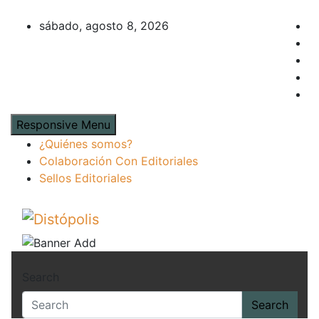
Skip
to
sábado, agosto 8, 2026
content
Responsive Menu
¿Quiénes somos?
Colaboración Con Editoriales
Sellos Editoriales
Distópolis
Novedades & Reseñas Sobre Literatura Fant
Search
Search