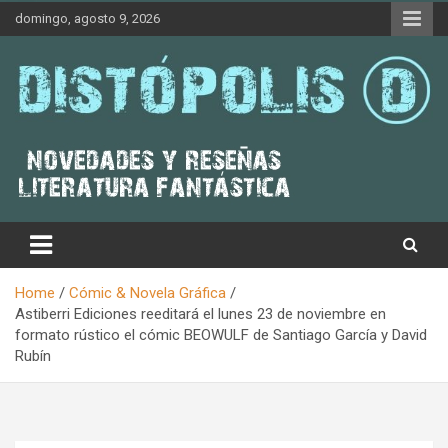
Skip
domingo, agosto 9, 2026
to
content
Novedades & Reseñas Sobre Literatura Fantástica
Distópolis
Home
Cómic & Novela Gráfica
Astiberri Ediciones reeditará el lunes 23 de noviembre en
formato rústico el cómic BEOWULF de Santiago García y David
Rubín