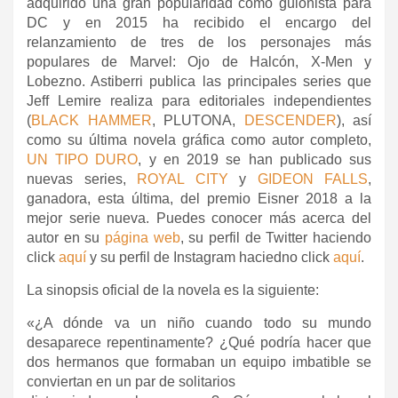
adquirido una gran popularidad como guionista para
DC y en 2015 ha recibido el encargo del
relanzamiento de tres de los personajes más
populares de Marvel: Ojo de Halcón, X-Men y
Lobezno. Astiberri publica las principales series que
Jeff Lemire realiza para editoriales independientes
(
BLACK HAMMER
, PLUTONA,
DESCENDER
), así
como su última novela gráfica como autor completo,
UN TIPO DURO
, y en 2019 se han publicado sus
nuevas series,
ROYAL CITY
y
GIDEON FALLS
,
ganadora, esta última, del premio Eisner 2018 a la
mejor serie nueva. Puedes conocer más acerca del
autor en su
página web
, su perfil de Twitter haciendo
click
aquí
y su perfil de Instagram haciedno click
aquí
.
La sinopsis oficial de la novela es la siguiente:
«¿A dónde va un niño cuando todo su mundo
desaparece repentinamente? ¿Qué podría hacer que
dos hermanos que formaban un equipo imbatible se
conviertan en un par de solitarios