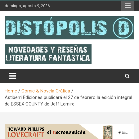
Skip
domingo, agosto 9, 2026
to
content
Novedades & Reseñas Sobre Literatura Fantástica
Distópolis
Home
Cómic & Novela Gráfica
Astiberri Ediciones publicará el 27 de febrero la edición integral
de ESSEX COUNTY de Jeff Lemire