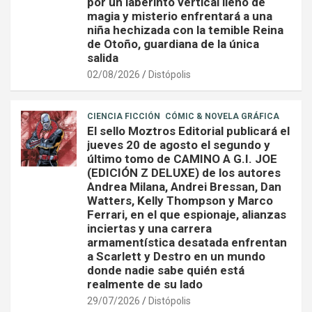
por un laberinto vertical lleno de
magia y misterio enfrentará a una
niña hechizada con la temible Reina
de Otoño, guardiana de la única
salida
02/08/2026
Distópolis
CIENCIA FICCIÓN
CÓMIC & NOVELA GRÁFICA
El sello Moztros Editorial publicará el
jueves 20 de agosto el segundo y
último tomo de CAMINO A G.I. JOE
(EDICIÓN Z DELUXE) de los autores
Andrea Milana, Andrei Bressan, Dan
Watters, Kelly Thompson y Marco
Ferrari, en el que espionaje, alianzas
inciertas y una carrera
armamentística desatada enfrentan
a Scarlett y Destro en un mundo
donde nadie sabe quién está
realmente de su lado
29/07/2026
Distópolis