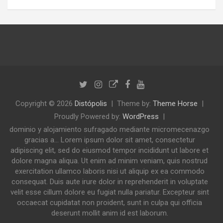
Copyright © 2026
Distópolis
Theme by:
Theme Horse
Proudly Powered by:
WordPress
dominio y alojamiento sufragado mediante micromecenazgo
gracias a... Lorem ipsum dolor sit amet, consectetur
adipiscing elit, sed do eiusmod tempor incididunt ut labore et
dolore magna aliqua. Ut enim ad minim veniam, quis nostrud
exercitation ullamco laboris nisi ut aliquip ex ea commodo
consequat. Duis aute irure dolor in reprehenderit in voluptate
velit esse cillum dolore eu fugiat nulla pariatur. Excepteur sint
occaecat cupidatat non proident, sunt in culpa qui officia
deserunt mollit anim id est laborum.