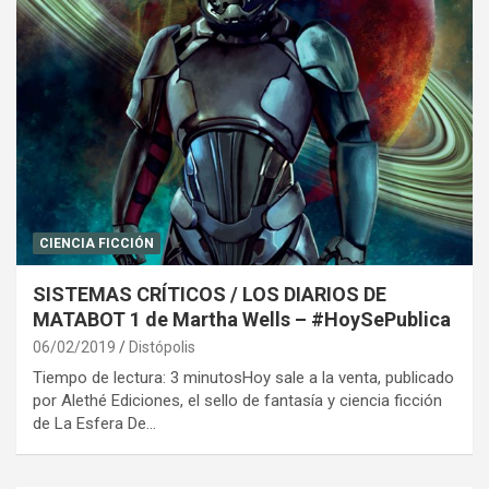
CIENCIA FICCIÓN
SISTEMAS CRÍTICOS / LOS DIARIOS DE
MATABOT 1 de Martha Wells – #HoySePublica
06/02/2019
Distópolis
Tiempo de lectura: 3 minutosHoy sale a la venta, publicado
por Alethé Ediciones, el sello de fantasía y ciencia ficción
de La Esfera De…