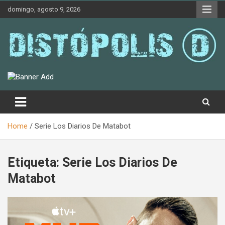
Skip
domingo, agosto 9, 2026
to
content
Novedades & Reseñas Sobre Literatura Fantástica
Distópolis
Home
Serie Los Diarios De Matabot
Etiqueta:
Serie Los Diarios De
Matabot