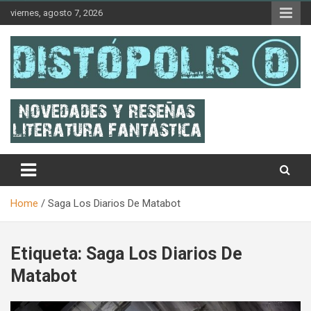
Skip
viernes, agosto 7, 2026
to
content
Novedades & Reseñas Sobre Literatura Fantástica
Distópolis
Home
Saga Los Diarios De Matabot
Etiqueta:
Saga Los Diarios De
Matabot